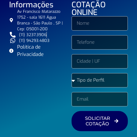
Informações
COTAÇÃO
ONLINE
Av Francisco Matarazzo
1752 - sala 1611 Água
Branca - São Paulo , SP |
Cep: 05001-200
(11) 3237.3906
(11) 94293.4803
Política de
Privacidade
SOLICITAR
COTAÇÃO